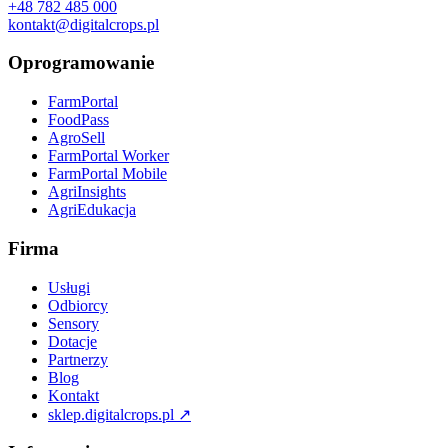
+48 782 485 000
kontakt@digitalcrops.pl
Oprogramowanie
FarmPortal
FoodPass
AgroSell
FarmPortal Worker
FarmPortal Mobile
AgriInsights
AgriEdukacja
Firma
Usługi
Odbiorcy
Sensory
Dotacje
Partnerzy
Blog
Kontakt
sklep.digitalcrops.pl ↗