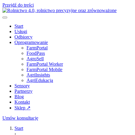
Przejdź do treści
Start
Usługi
Odbiorcy
Oprogramowanie
FarmPortal
FoodPass
AgroSell
FarmPortal Worker
FarmPortal Mobile
AgriInsights
AgriEdukacja
Sensory
Partnerzy
Blog
Kontakt
Sklep ↗
Umów konsultację
Start
›