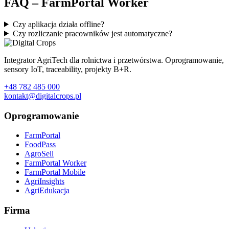
FAQ – FarmPortal Worker
Czy aplikacja działa offline?
Czy rozliczanie pracowników jest automatyczne?
Integrator AgriTech dla rolnictwa i przetwórstwa. Oprogramowanie,
sensory IoT, traceability, projekty B+R.
+48 782 485 000
kontakt@digitalcrops.pl
Oprogramowanie
FarmPortal
FoodPass
AgroSell
FarmPortal Worker
FarmPortal Mobile
AgriInsights
AgriEdukacja
Firma