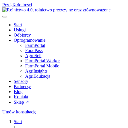
Przejdź do treści
Start
Usługi
Odbiorcy
Oprogramowanie
FarmPortal
FoodPass
AgroSell
FarmPortal Worker
FarmPortal Mobile
AgriInsights
AgriEdukacja
Sensory
Partnerzy
Blog
Kontakt
Sklep ↗
Umów konsultację
Start
›