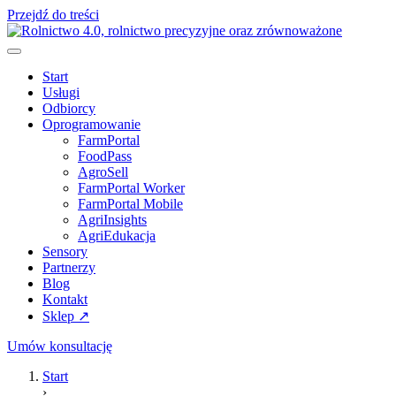
Przejdź do treści
Start
Usługi
Odbiorcy
Oprogramowanie
FarmPortal
FoodPass
AgroSell
FarmPortal Worker
FarmPortal Mobile
AgriInsights
AgriEdukacja
Sensory
Partnerzy
Blog
Kontakt
Sklep ↗
Umów konsultację
Start
›