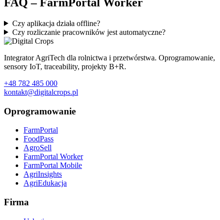
FAQ – FarmPortal Worker
Czy aplikacja działa offline?
Czy rozliczanie pracowników jest automatyczne?
Integrator AgriTech dla rolnictwa i przetwórstwa. Oprogramowanie,
sensory IoT, traceability, projekty B+R.
+48 782 485 000
kontakt@digitalcrops.pl
Oprogramowanie
FarmPortal
FoodPass
AgroSell
FarmPortal Worker
FarmPortal Mobile
AgriInsights
AgriEdukacja
Firma