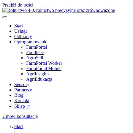
Przejdź do treści
Start
Usługi
Odbiorcy
Oprogramowanie
FarmPortal
FoodPass
AgroSell
FarmPortal Worker
FarmPortal Mobile
AgriInsights
AgriEdukacja
Sensory
Partnerzy
Blog
Kontakt
Sklep ↗
Umów konsultację
Start
›