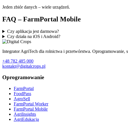
Jeden zbiór danych – wiele urządzeń.
FAQ – FarmPortal Mobile
Czy aplikacja jest darmowa?
Czy działa na iOS i Android?
Integrator AgriTech dla rolnictwa i przetwórstwa. Oprogramowanie, se
+48 782 485 000
kontakt@digitalcrops.pl
Oprogramowanie
FarmPortal
FoodPass
AgroSell
FarmPortal Worker
FarmPortal Mobile
AgriInsights
AgriEdukacja