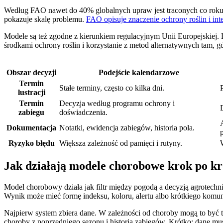
Według FAO nawet do 40% globalnych upraw jest traconych co roku z
pokazuje skalę problemu.
FAO opisuje znaczenie ochrony roślin i in
Modele są też zgodne z kierunkiem regulacyjnym Unii Europejskiej.
środkami ochrony roślin i korzystanie z metod alternatywnych tam, g
Obszar decyzji
Podejście kalendarzowe
Termin
Stałe terminy, często co kilka dni.
lustracji
Termin
Decyzja według programu ochrony i
zabiegu
doświadczenia.
Dokumentacja
Notatki, ewidencja zabiegów, historia pola.
Ryzyko błędu
Większa zależność od pamięci i rutyny.
Jak działają modele chorobowe krok po k
Model chorobowy działa jak filtr między pogodą a decyzją agrotechn
Wynik może mieć formę indeksu, koloru, alertu albo krótkiego komun
Najpierw system zbiera dane. W zależności od choroby mogą to być t
choroby z poprzedniego sezonu i historia zabiegów. Krótko: dane mus