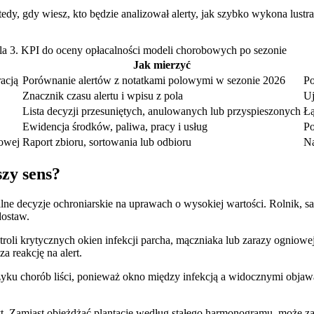
y, gdy wiesz, kto będzie analizował alerty, jak szybko wykona lustrac
la 3. KPI do oceny opłacalności modeli chorobowych po sezonie
Jak mierzyć
acją
Porównanie alertów z notatkami polowymi w sezonie 2026
Po
Znacznik czasu alertu i wpisu z pola
Uj
Lista decyzji przesuniętych, anulowanych lub przyspieszonych
Łą
Ewidencja środków, paliwa, pracy i usług
Po
lowej
Raport zbioru, sortowania lub odbioru
Na
zy sens?
e decyzje ochroniarskie na uprawach o wysokiej wartości. Rolnik, sa
dostaw.
li krytycznych okien infekcji parcha, mączniaka lub zarazy ogniowej.
a reakcję na alert.
zyku chorób liści, ponieważ okno między infekcją a widocznymi obja
. Zamiast objeżdżać plantacje według stałego harmonogramu, może zacz