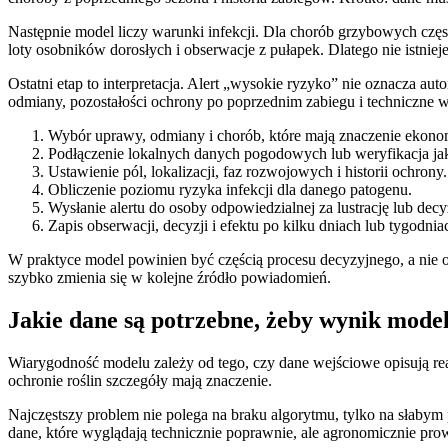
Następnie model liczy warunki infekcji. Dla chorób grzybowych częst
loty osobników dorosłych i obserwacje z pułapek. Dlatego nie istnie
Ostatni etap to interpretacja. Alert „wysokie ryzyko” nie oznacza a
odmiany, pozostałości ochrony po poprzednim zabiegu i techniczne 
Wybór uprawy, odmiany i chorób, które mają znaczenie ekono
Podłączenie lokalnych danych pogodowych lub weryfikacja ja
Ustawienie pól, lokalizacji, faz rozwojowych i historii ochrony.
Obliczenie poziomu ryzyka infekcji dla danego patogenu.
Wysłanie alertu do osoby odpowiedzialnej za lustrację lub decy
Zapis obserwacji, decyzji i efektu po kilku dniach lub tygodnia
W praktyce model powinien być częścią procesu decyzyjnego, a nie oso
szybko zmienia się w kolejne źródło powiadomień.
Jakie dane są potrzebne, żeby wynik mode
Wiarygodność modelu zależy od tego, czy dane wejściowe opisują real
ochronie roślin szczegóły mają znaczenie.
Najczęstszy problem nie polega na braku algorytmu, tylko na słabym
dane, które wyglądają technicznie poprawnie, ale agronomicznie pro