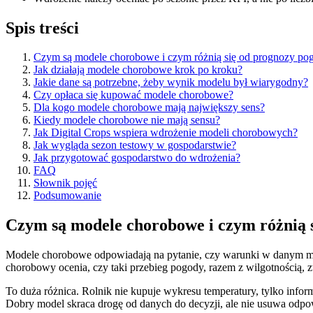
Spis treści
Czym są modele chorobowe i czym różnią się od prognozy po
Jak działają modele chorobowe krok po kroku?
Jakie dane są potrzebne, żeby wynik modelu był wiarygodny?
Czy opłaca się kupować modele chorobowe?
Dla kogo modele chorobowe mają największy sens?
Kiedy modele chorobowe nie mają sensu?
Jak Digital Crops wspiera wdrożenie modeli chorobowych?
Jak wygląda sezon testowy w gospodarstwie?
Jak przygotować gospodarstwo do wdrożenia?
FAQ
Słownik pojęć
Podsumowanie
Czym są modele chorobowe i czym różnią 
Modele chorobowe odpowiadają na pytanie, czy warunki w danym mie
chorobowy ocenia, czy taki przebieg pogody, razem z wilgotnością, zw
To duża różnica. Rolnik nie kupuje wykresu temperatury, tylko infor
Dobry model skraca drogę od danych do decyzji, ale nie usuwa odpow