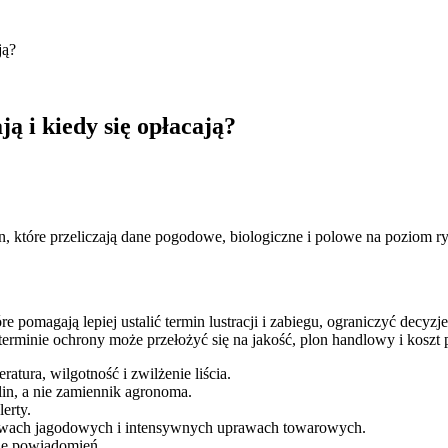
ją?
ą i kiedy się opłacają?
, które przeliczają dane pogodowe, biologiczne i polowe na poziom ry
 pomagają lepiej ustalić termin lustracji i zabiegu, ograniczyć decyz
erminie ochrony może przełożyć się na jakość, plon handlowy i koszt
atura, wilgotność i zwilżenie liścia.
lin, a nie zamiennik agronoma.
erty.
rawach jagodowych i intensywnych uprawach towarowych.
bie powiadomień.