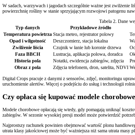
W sadach, warzywach i jagodach szczególnie ważne jest zwilżenie liś
powierzchnię rośliny w stanie sprzyjającym rozwojowi patogenu naw
Tabela 2. Dane we
Typ danych
Przykładowe źródło
Temperatura powietrza
Stacja meteo, rejestrator polowy
Te
Opad i wilgotność
Deszczomierz, stacja lokalna
Wa
Zwilżenie liścia
Czujnik w łanie lub koronie drzewa
Oc
Faza BBCH
Lustracja, aplikacja polowa, doradca
Ok
Historia pola
Notatki, ewidencja zabiegów, zdjęcia
Pr
Obraz z pola
Zdjęcia telefonem, dron, satelita, NDVI
We
Digital Crops pracuje z danymi z sensorów, zdjęć, monitoringu upra
uruchomienie alertów. Więcej o podejściu do usług i technologii roln
Czy opłaca się kupować modele chorobow
Modele chorobowe opłacają się wtedy, gdy pomagają uniknąć kosztow
zabiegów. W sezonie wysokiej presji model może potwierdzić potrzebę
Najprostszy rachunek powinien obejmować wartość plonu handlowego,
utrata klasy jakościowej może być ważniejsza niż sama utrata masy