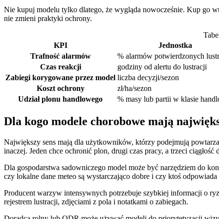
Nie kupuj modelu tylko dlatego, że wygląda nowocześnie. Kup go wted
nie zmieni praktyki ochrony.
Tabe
KPI
Jednostka
Trafność alarmów
% alarmów potwierdzonych lustr
Czas reakcji
godziny od alertu do lustracji
Zabiegi korygowane przez model
liczba decyzji/sezon
Koszt ochrony
zł/ha/sezon
Udział plonu handlowego
% masy lub partii w klasie hand
Dla kogo modele chorobowe mają najwięks
Największy sens mają dla użytkowników, którzy podejmują powtarzaln
inaczej. Jeden chce ochronić plon, drugi czas pracy, a trzeci ciągłość 
Dla gospodarstwa sadowniczego model może być narzędziem do kontro
czy lokalne dane meteo są wystarczająco dobre i czy ktoś odpowiada z
Producent warzyw intensywnych potrzebuje szybkiej informacji o ry
rejestrem lustracji, zdjęciami z pola i notatkami o zabiegach.
Doradca rolny lub ODR może używać modeli do priorytetyzacji wizyt