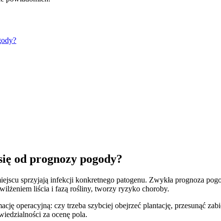
gody?
się od prognozy pogody?
jscu sprzyjają infekcji konkretnego patogenu. Zwykła prognoza pogo
ilżeniem liścia i fazą rośliny, tworzy ryzyko choroby.
mację operacyjną: czy trzeba szybciej obejrzeć plantację, przesunąć z
iedzialności za ocenę pola.