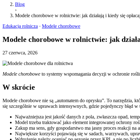
Blog
›
Modele chorobowe w rolnictwie: jak działają i kiedy się opłaca
Edukacja rolnicza
·
Modele chorobowe
Modele chorobowe w rolnictwie: jak działaj
27 czerwca, 2026
Modele chorobowe
to systemy wspomagania decyzji w ochronie roślin
W skrócie
Modele chorobowe nie są „automatem do oprysku”. To narzędzia, które
się szczególnie w uprawach intensywnych, gdzie pojedynczy błąd w t
Najważniejsza jest jakość danych z pola, zwłaszcza opad, temper
Model trzeba traktować jako element integrowanej ochrony roś
Zakup ma sens, gdy gospodarstwo ma jasny proces reakcji na al
Największe korzyści pojawiają się w sadach, warzywach, up
Wdrożenie należy oceniać po sezonie przez KPI, a nie po licz