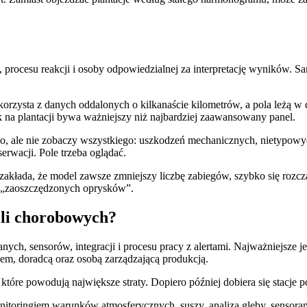
ocesu reakcji i osoby odpowiedzialnej za interpretację wyników. Sam 
orzysta z danych oddalonych o kilkanaście kilometrów, a pola leżą w 
 na plantacji bywa ważniejszy niż najbardziej zaawansowany panel.
ko, ale nie zobaczy wszystkiego: uszkodzeń mechanicznych, nietypow
rwacji. Pole trzeba oglądać.
 zakłada, że model zawsze zmniejszy liczbę zabiegów, szybko się rozcz
ę „zaoszczędzonych oprysków”.
eli chorobowych?
h, sensorów, integracji i procesu pracy z alertami. Najważniejsze jest
em, doradcą oraz osobą zarządzającą produkcją.
tóre powodują największe straty. Dopiero później dobiera się stacje 
onitoringiem warunków atmosferycznych, suszy, analizą gleby, sensor