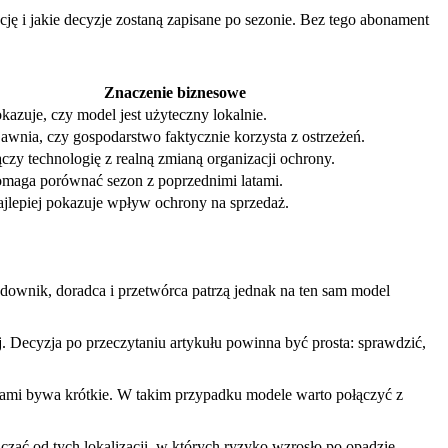
ję i jakie decyzje zostaną zapisane po sezonie. Bez tego abonament
Znaczenie biznesowe
kazuje, czy model jest użyteczny lokalnie.
awnia, czy gospodarstwo faktycznie korzysta z ostrzeżeń.
czy technologię z realną zmianą organizacji ochrony.
maga porównać sezon z poprzednimi latami.
jlepiej pokazuje wpływ ochrony na sprzedaż.
downik, doradca i przetwórca patrzą jednak na ten sam model
 Decyzja po przeczytaniu artykułu powinna być prosta: sprawdzić,
wami bywa krótkie. W takim przypadku modele warto połączyć z
ąć od tych lokalizacji, w których ryzyko wzrosło po opadzie,