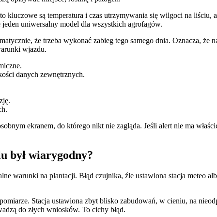
o kluczowe są temperatura i czas utrzymywania się wilgoci na liściu,
je jeden uniwersalny model dla wszystkich agrofagów.
utomatycznie, że trzeba wykonać zabieg tego samego dnia. Oznacza, że 
warunki wjazdu.
miczne.
kości danych zewnętrznych.
zję.
ch.
bnym ekranem, do którego nikt nie zagląda. Jeśli alert nie ma właścici
lu był wiarygodny?
ne warunki na plantacji. Błąd czujnika, źle ustawiona stacja meteo al
 pomiarze. Stacja ustawiona zbyt blisko zabudowań, w cieniu, na nie
wadzą do złych wniosków. To cichy błąd.