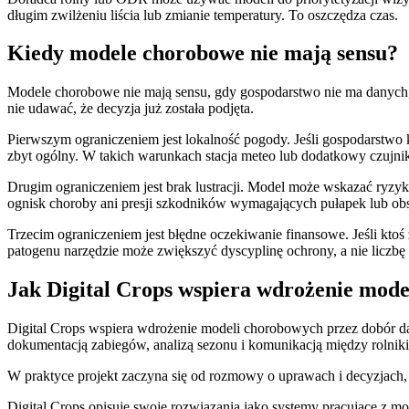
długim zwilżeniu liścia lub zmianie temperatury. To oszczędza czas.
Kiedy modele chorobowe nie mają sensu?
Modele chorobowe nie mają sensu, gdy gospodarstwo nie ma danych, pr
nie udawać, że decyzja już została podjęta.
Pierwszym ograniczeniem jest lokalność pogody. Jeśli gospodarstwo k
zbyt ogólny. W takich warunkach stacja meteo lub dodatkowy czujnik
Drugim ograniczeniem jest brak lustracji. Model może wskazać ryzy
ognisk choroby ani presji szkodników wymagających pułapek lub obse
Trzecim ograniczeniem jest błędne oczekiwanie finansowe. Jeśli ktoś
patogenu narzędzie może zwiększyć dyscyplinę ochrony, a nie liczb
Jak Digital Crops wspiera wdrożenie mod
Digital Crops wspiera wdrożenie modeli chorobowych przez dobór danyc
dokumentacją zabiegów, analizą sezonu i komunikacją między rolniki
W praktyce projekt zaczyna się od rozmowy o uprawach i decyzjach, k
Digital Crops opisuje swoje rozwiązania jako systemy pracujące z m