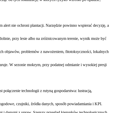
alert nie ochroni plantacji. Narzędzie powinno wspierać decyzję, a
dolinie, przy lesie albo na zróżnicowanym terenie, wynik może być
ych objawów, problemów z nawożeniem, fitotoksyczności, lokalnych
aruje. W sezonie mokrym, przy podatnej odmianie i wysokiej presji
 połączenie technologii z rutyną gospodarstwa: lustracją,
pogodowe, czujniki, źródła danych, sposób powiadamiania i KPI.
ami i danymi z upraw. Szerszy przegląd kierunków technologicznych