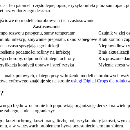
cia. Ten parametr często lepiej opisuje ryzyko infekcji niż sam opad
et bez widocznego deszczu.
jściowe do modeli chorobowych i ich zastosowanie
Zastosowanie
mpo rozwoju patogenu, sumy temperatur
Czujnik w złej os
runki infekcji, zmywanie preparatu, okno zabiegowe
Brak kontroli z
ena czasu sprzyjającego infekcji
Nieprawidłowa w
reślenie podatności rośliny na infekcję
Brak aktualizacji
esja choroby, odporność strategii ochrony
Rozproszone dan
ryfikacja kondycji uprawy i stref ryzyka
Mylenie stresu w
w i analiz polowych, dlatego przy wdrożeniu modeli chorobowych ważne
ictwa cyfrowego znajduje się na stronie
usługi Digital Crops dla rolnic
e?
nego błędu w ochronie lub poprawiają organizację decyzji na wielu po
 zabiegu, a nie ją ograniczyć.
 koszt ochrony, koszt pracy, liczbę pól, ryzyko utraty jakości, wym
 plonu, a w warzywach problemem bywa przesunięcie terminu zbioru.