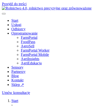
Przejdź do treści
Start
Usługi
Odbiorcy
Oprogramowanie
FarmPortal
FoodPass
AgroSell
FarmPortal Worker
FarmPortal Mobile
AgriInsights
AgriEdukacja
Sensory
Partnerzy
Blog
Kontakt
Sklep ↗
Umów konsultację
Start
›