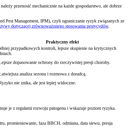
 należy przenosić mechanicznie na każde gospodarstwo, ale dobrze
ted Pest Management, IPM), czyli ograniczanie ryzyk związanych ze
rektywy dotyczącej zrównoważonego stosowania pestycydów
.
Praktyczny efekt
Mniej przypadkowych kontroli, lepsze skupienie na krytycznych
dniach.
Lepsze dopasowanie ochrony do rzeczywistej presji choroby.
Łatwiejsza analiza sezonu i rozmowa z doradcą.
Ryzyko nie znika, ale jest lepiej widoczne.
nuje je z regułami rozwoju patogenu i wskazuje poziom ryzyka.
atru, promieniowanie, faza BBCH, odmiana, data siewu, presja