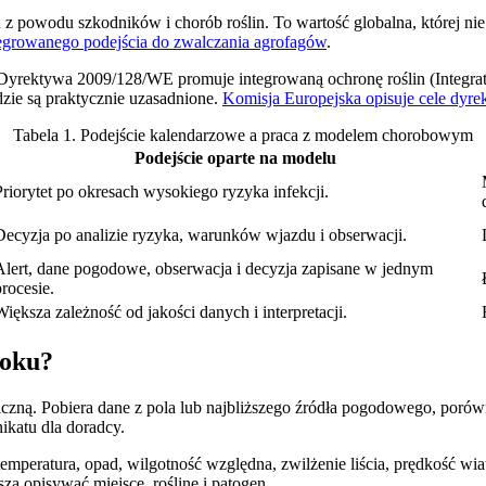
 powodu szkodników i chorób roślin. To wartość globalna, której nie
tegrowanego podejścia do zwalczania agrofagów
.
 Dyrektywa 2009/128/WE promuje integrowaną ochronę roślin (Integra
dzie są praktycznie uzasadnione.
Komisja Europejska opisuje cele dy
Tabela 1. Podejście kalendarzowe a praca z modelem chorobowym
Podejście oparte na modelu
Priorytet po okresach wysokiego ryzyka infekcji.
Decyzja po analizie ryzyka, warunków wjazdu i obserwacji.
Alert, dane pogodowe, obserwacja i decyzja zapisane w jednym
procesie.
Większa zależność od jakości danych i interpretacji.
roku?
iczną. Pobiera dane z pola lub najbliższego źródła pogodowego, porów
ikatu dla doradcy.
emperatura, opad, wilgotność względna, zwilżenie liścia, prędkość wi
zą opisywać miejsce, roślinę i patogen.